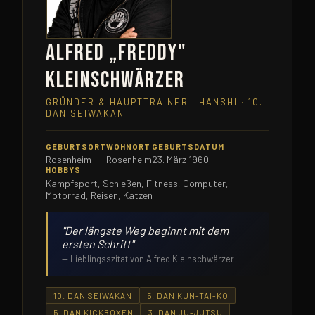
Alfred „Freddy"
Kleinschwärzer
GRÜNDER & HAUPTTRAINER · HANSHI · 10.
DAN SEIWAKAN
GEBURTSORT
WOHNORT
GEBURTSDATUM
Rosenheim
Rosenheim
23. März 1960
HOBBYS
Kampfsport, Schießen, Fitness, Computer,
Motorrad, Reisen, Katzen
"Der längste Weg beginnt mit dem
ersten Schritt"
— Lieblingsszitat von Alfred Kleinschwärzer
10. DAN SEIWAKAN
5. DAN KUN-TAI-KO
5. DAN KICKBOXEN
3. DAN JU-JUTSU