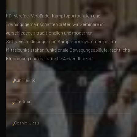
Für Vereine, Verbände, Kampfsportschulen und
Trainingsgemeinschaften bieten wir Seminare in
verschiedenen traditionellen und modernen
Selbstverteidigungs- und Kampfsportsystemen an. Im
Mittelpunkt stehen funktionale Bewegungsabläufe, rechtliche
Einordnung und realistische Anwendbarkeit.
Kun-Tai-Ko
Jiu-Jitsu
Goshin-Jitsu