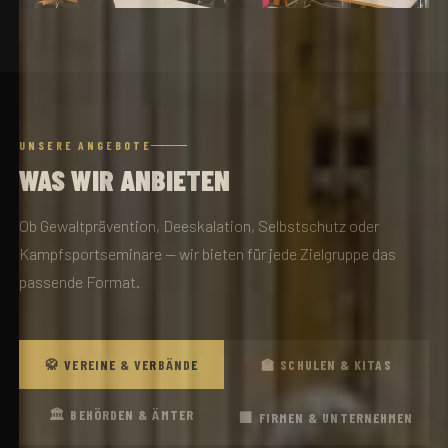
UNSERE ANGEBOTE
WAS WIR ANBIETEN
Ob Gewaltprävention, Deeskalation, Selbstschutz oder
Kampfsportseminare — wir bieten für jede Zielgruppe das
passende Format.
🥋 VEREINE & VERBÄNDE
🏫 SCHULEN & KITAS
🏛️ BEHÖRDEN & ÄMTER
🏢 FIRMEN & UNTERNEHMEN