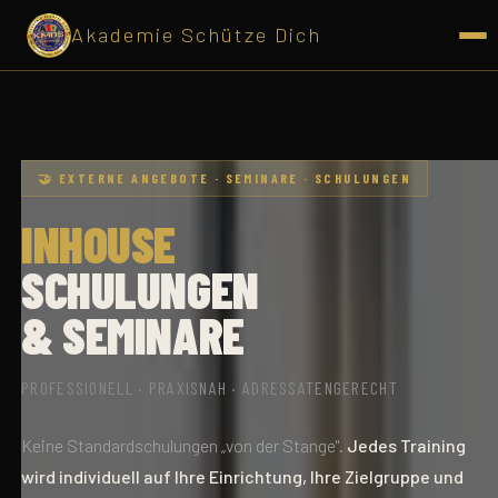
Akademie
Schütze
Dich
🤝 EXTERNE ANGEBOTE · SEMINARE · SCHULUNGEN
INHOUSE
SCHULUNGEN
& SEMINARE
PROFESSIONELL · PRAXISNAH · ADRESSATENGERECHT
Keine Standardschulungen „von der Stange".
Jedes Training
wird individuell auf Ihre Einrichtung, Ihre Zielgruppe und