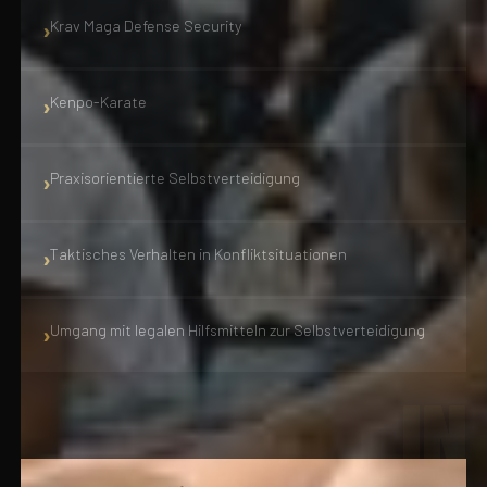
Krav Maga Defense Security
Kenpo-Karate
Praxisorientierte Selbstverteidigung
Taktisches Verhalten in Konfliktsituationen
Umgang mit legalen Hilfsmitteln zur Selbstverteidigung
IN