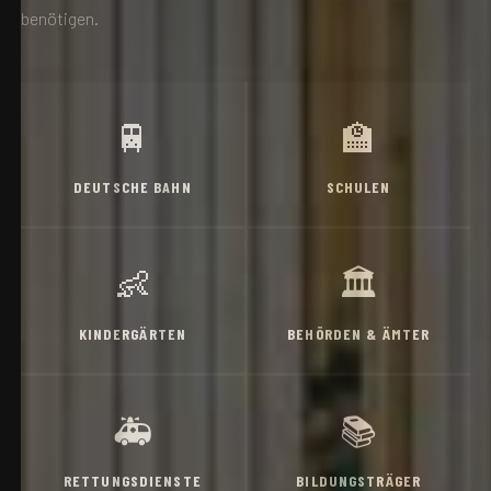
benötigen.
🚆
🏫
DEUTSCHE BAHN
SCHULEN
👶
🏛️
KINDERGÄRTEN
BEHÖRDEN & ÄMTER
🚑
📚
RETTUNGSDIENSTE
BILDUNGSTRÄGER